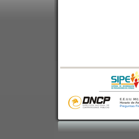
E.E.U.U. 961 
Horario de A
Preguntas Fr