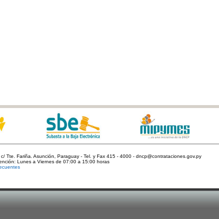
c/ Tte. Fariña. Asunción, Paraguay - Tel. y Fax 415 - 4000 - dncp@contrataciones.gov.py
tención: Lunes a Viernes de 07:00 a 15:00 horas
ecuentes