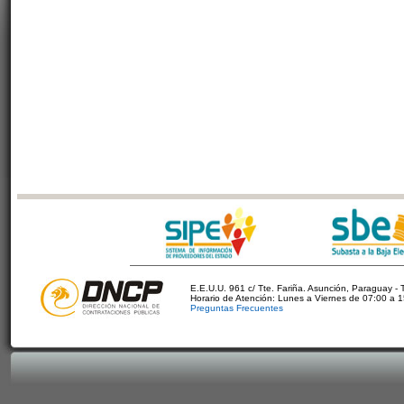
E.E.U.U. 961 c/ Tte. Fariña. Asunción, Paraguay - 
Horario de Atención: Lunes a Viernes de 07:00 a 
Preguntas Frecuentes