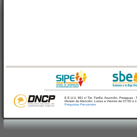
E.E.U.U. 961 c/ Tte. Fariña. Asunción, Paraguay - 
Horario de Atención: Lunes a Viernes de 07:00 a 
Preguntas Frecuentes