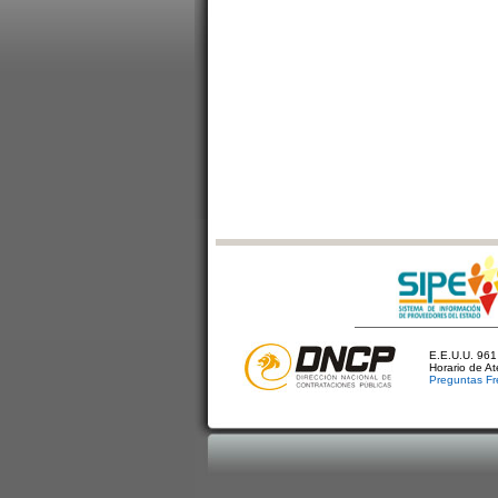
E.E.U.U. 961 
Horario de A
Preguntas Fr