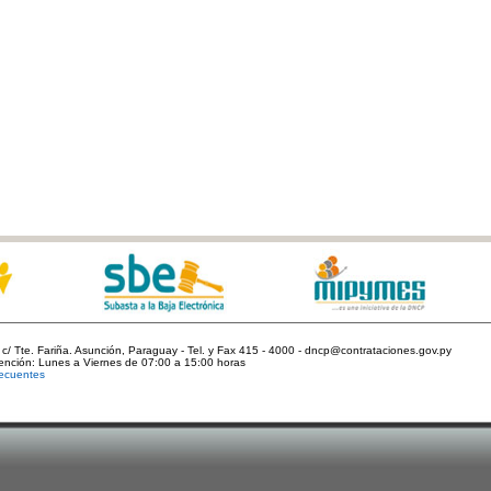
c/ Tte. Fariña. Asunción, Paraguay - Tel. y Fax 415 - 4000 - dncp@contrataciones.gov.py
tención: Lunes a Viernes de 07:00 a 15:00 horas
ecuentes