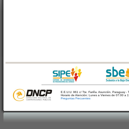
E.E.U.U. 961 c/ Tte. Fariña. Asunción, Paraguay - 
Horario de Atención: Lunes a Viernes de 07:00 a 
Preguntas Frecuentes