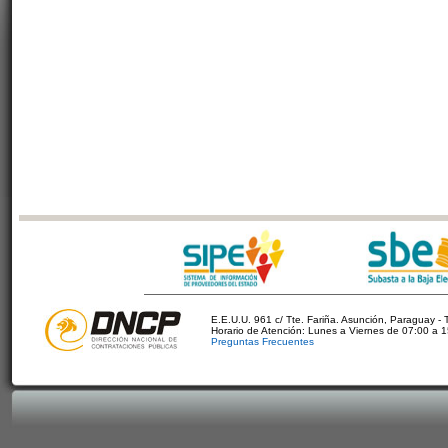
E.E.U.U. 961 c/ Tte. Fariña. Asunción, Paraguay - 
Horario de Atención: Lunes a Viernes de 07:00 a 
Preguntas Frecuentes