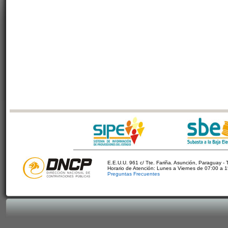
E.E.U.U. 961 c/ Tte. Fariña. Asunción, Paraguay - 
Horario de Atención: Lunes a Viernes de 07:00 a 
Preguntas Frecuentes