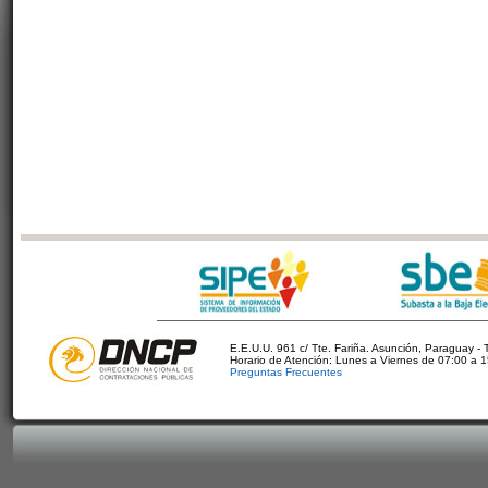
E.E.U.U. 961 c/ Tte. Fariña. Asunción, Paraguay - 
Horario de Atención: Lunes a Viernes de 07:00 a 
Preguntas Frecuentes