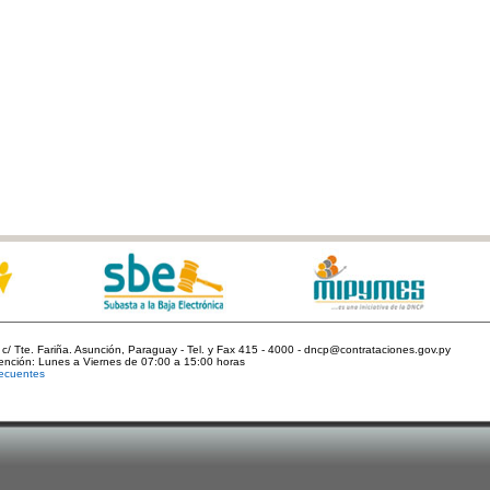
c/ Tte. Fariña. Asunción, Paraguay - Tel. y Fax 415 - 4000 - dncp@contrataciones.gov.py
tención: Lunes a Viernes de 07:00 a 15:00 horas
ecuentes