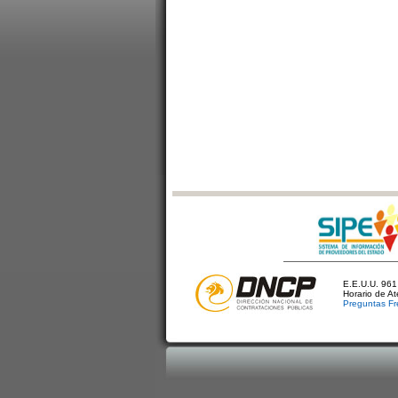
E.E.U.U. 961 
Horario de A
Preguntas Fr