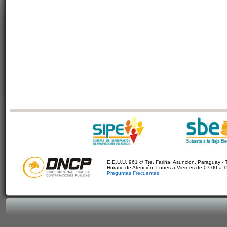
E.E.U.U. 961 c/ Tte. Fariña. Asunción, Paraguay - 
Horario de Atención: Lunes a Viernes de 07:00 a 
Preguntas Frecuentes