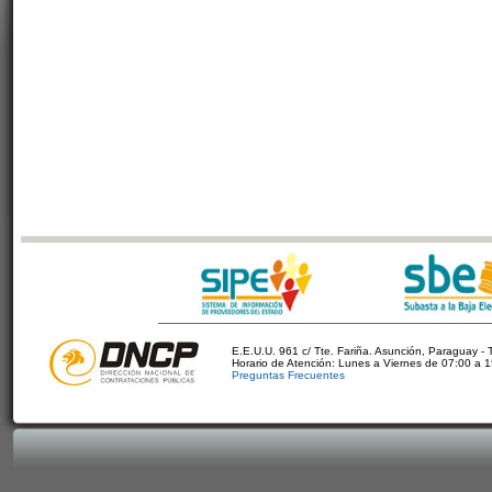
E.E.U.U. 961 c/ Tte. Fariña. Asunción, Paraguay - 
Horario de Atención: Lunes a Viernes de 07:00 a 
Preguntas Frecuentes