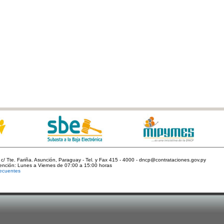
c/ Tte. Fariña. Asunción, Paraguay - Tel. y Fax 415 - 4000 - dncp@contrataciones.gov.py
tención: Lunes a Viernes de 07:00 a 15:00 horas
ecuentes