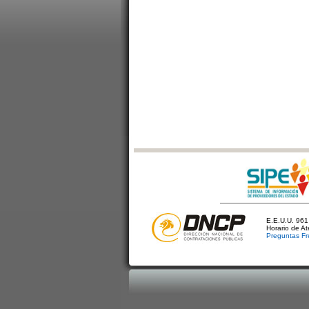
E.E.U.U. 961 
Horario de A
Preguntas Fr