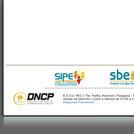
E.E.U.U. 961 c/ Tte. Fariña. Asunción, Paraguay - 
Horario de Atención: Lunes a Viernes de 07:00 a 
Preguntas Frecuentes