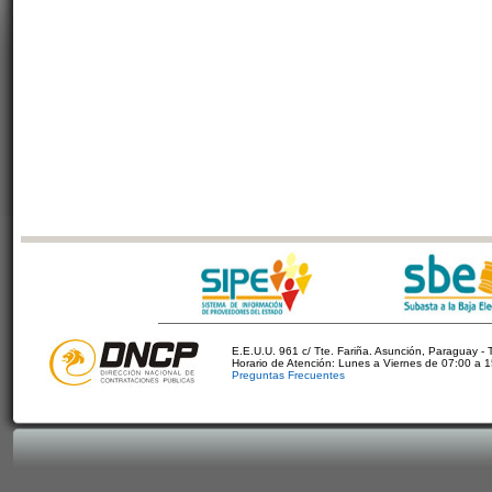
E.E.U.U. 961 c/ Tte. Fariña. Asunción, Paraguay - 
Horario de Atención: Lunes a Viernes de 07:00 a 
Preguntas Frecuentes