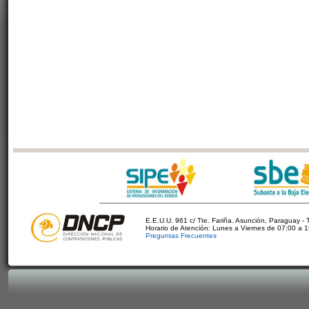
E.E.U.U. 961 c/ Tte. Fariña. Asunción, Paraguay - 
Horario de Atención: Lunes a Viernes de 07:00 a 
Preguntas Frecuentes