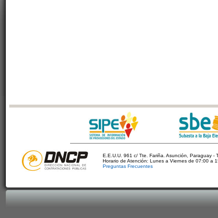
E.E.U.U. 961 c/ Tte. Fariña. Asunción, Paraguay - 
Horario de Atención: Lunes a Viernes de 07:00 a 
Preguntas Frecuentes