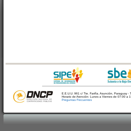
E.E.U.U. 961 c/ Tte. Fariña. Asunción, Paraguay - 
Horario de Atención: Lunes a Viernes de 07:00 a 
Preguntas Frecuentes