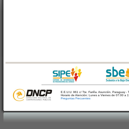
E.E.U.U. 961 c/ Tte. Fariña. Asunción, Paraguay - 
Horario de Atención: Lunes a Viernes de 07:00 a 
Preguntas Frecuentes