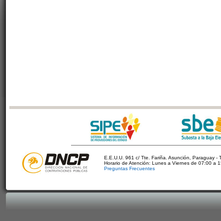
E.E.U.U. 961 c/ Tte. Fariña. Asunción, Paraguay - 
Horario de Atención: Lunes a Viernes de 07:00 a 
Preguntas Frecuentes