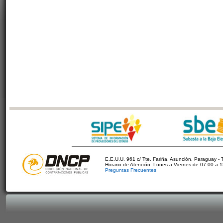
E.E.U.U. 961 c/ Tte. Fariña. Asunción, Paraguay - 
Horario de Atención: Lunes a Viernes de 07:00 a 
Preguntas Frecuentes