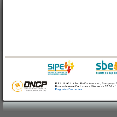
E.E.U.U. 961 c/ Tte. Fariña. Asunción, Paraguay - 
Horario de Atención: Lunes a Viernes de 07:00 a 
Preguntas Frecuentes