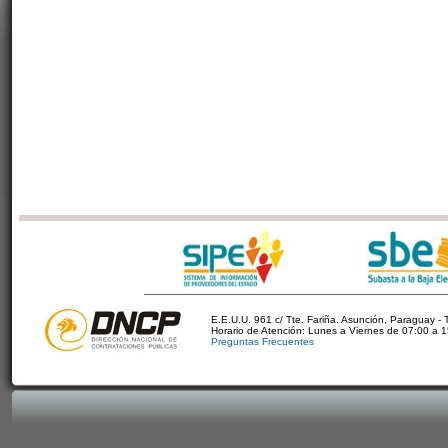
E.E.U.U. 961 c/ Tte. Fariña. Asunción, Paraguay - 
Horario de Atención: Lunes a Viernes de 07:00 a 
Preguntas Frecuentes