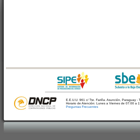
E.E.U.U. 961 c/ Tte. Fariña. Asunción, Paraguay - 
Horario de Atención: Lunes a Viernes de 07:00 a 
Preguntas Frecuentes