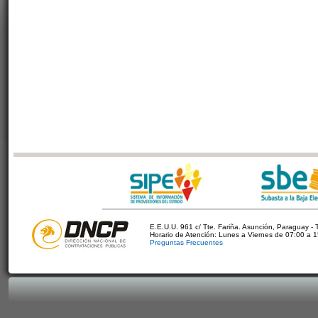
E.E.U.U. 961 c/ Tte. Fariña. Asunción, Paraguay - 
Horario de Atención: Lunes a Viernes de 07:00 a 
Preguntas Frecuentes