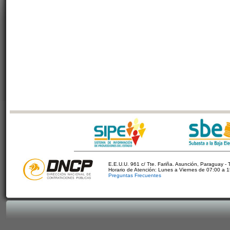
E.E.U.U. 961 c/ Tte. Fariña. Asunción, Paraguay - 
Horario de Atención: Lunes a Viernes de 07:00 a 
Preguntas Frecuentes