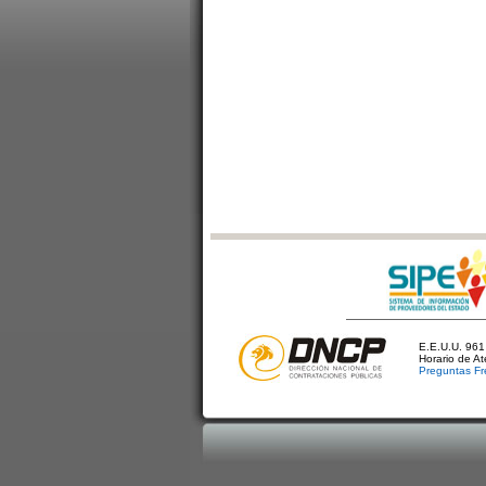
E.E.U.U. 961 
Horario de A
Preguntas Fr