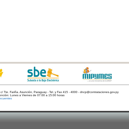
c/ Tte. Fariña. Asunción, Paraguay - Tel. y Fax 415 - 4000 - dncp@contrataciones.gov.py
tención: Lunes a Viernes de 07:00 a 15:00 horas
ecuentes