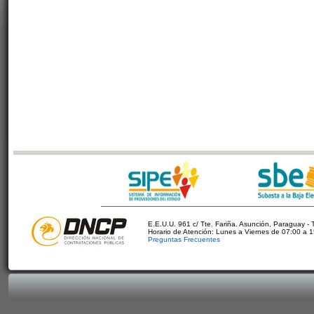
E.E.U.U. 961 c/ Tte. Fariña. Asunción, Paraguay - 
Horario de Atención: Lunes a Viernes de 07:00 a 
Preguntas Frecuentes