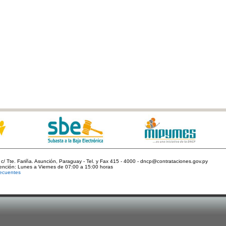
c/ Tte. Fariña. Asunción, Paraguay - Tel. y Fax 415 - 4000 - dncp@contrataciones.gov.py
tención: Lunes a Viernes de 07:00 a 15:00 horas
ecuentes