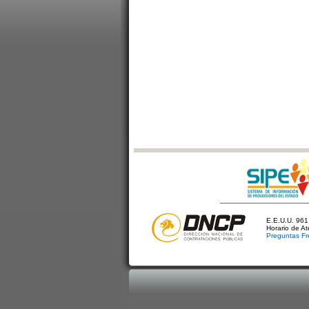
E.E.U.U. 961 
Horario de A
Preguntas Fr