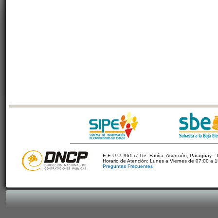
E.E.U.U. 961 c/ Tte. Fariña. Asunción, Paraguay - 
Horario de Atención: Lunes a Viernes de 07:00 a 
Preguntas Frecuentes