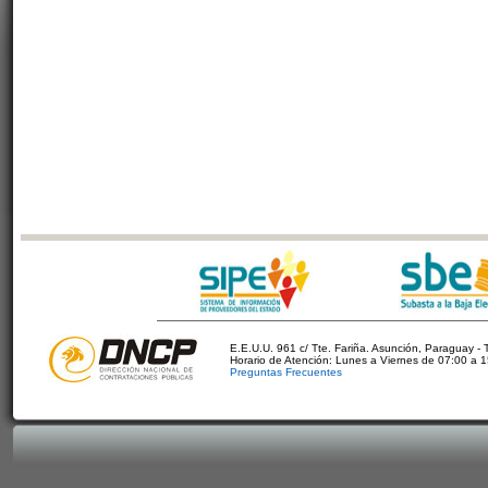
E.E.U.U. 961 c/ Tte. Fariña. Asunción, Paraguay - 
Horario de Atención: Lunes a Viernes de 07:00 a 
Preguntas Frecuentes