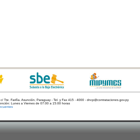
c/ Tte. Fariña. Asunción, Paraguay - Tel. y Fax 415 - 4000 - dncp@contrataciones.gov.py
tención: Lunes a Viernes de 07:00 a 15:00 horas
ecuentes