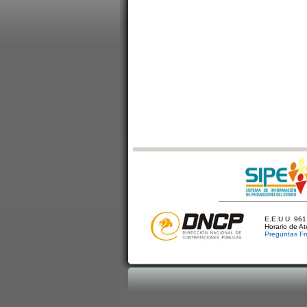
E.E.U.U. 961 
Horario de A
Preguntas Fr