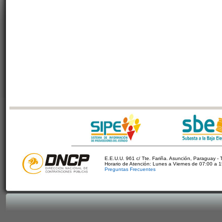
E.E.U.U. 961 c/ Tte. Fariña. Asunción, Paraguay - 
Horario de Atención: Lunes a Viernes de 07:00 a 
Preguntas Frecuentes