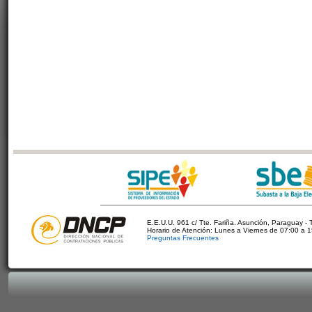
E.E.U.U. 961 c/ Tte. Fariña. Asunción, Paraguay - 
Horario de Atención: Lunes a Viernes de 07:00 a 
Preguntas Frecuentes