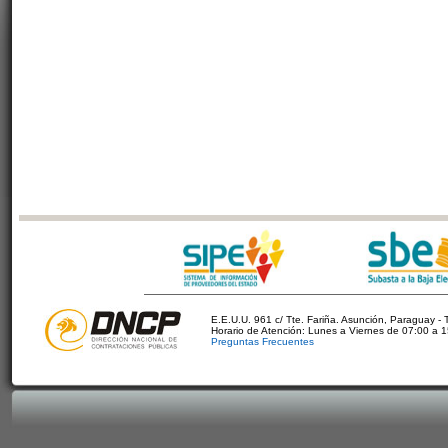
E.E.U.U. 961 c/ Tte. Fariña. Asunción, Paraguay - 
Horario de Atención: Lunes a Viernes de 07:00 a 
Preguntas Frecuentes