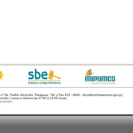
c/ Tte. Fariña. Asunción, Paraguay - Tel. y Fax 415 - 4000 - dncp@contrataciones.gov.py
tención: Lunes a Viernes de 07:00 a 15:00 horas
ecuentes