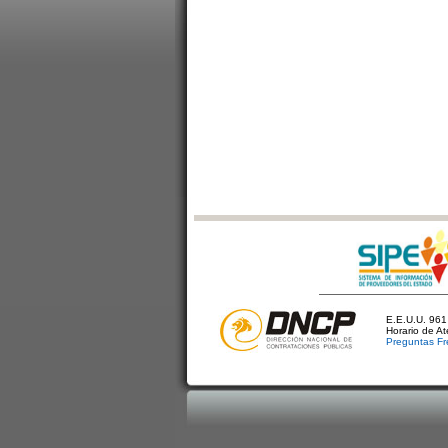
E.E.U.U. 961 
Horario de A
Preguntas Fr