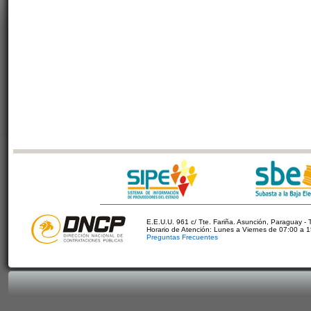
E.E.U.U. 961 c/ Tte. Fariña. Asunción, Paraguay - 
Horario de Atención: Lunes a Viernes de 07:00 a 
Preguntas Frecuentes