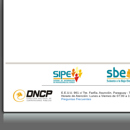
E.E.U.U. 961 c/ Tte. Fariña. Asunción, Paraguay - 
Horario de Atención: Lunes a Viernes de 07:00 a 
Preguntas Frecuentes