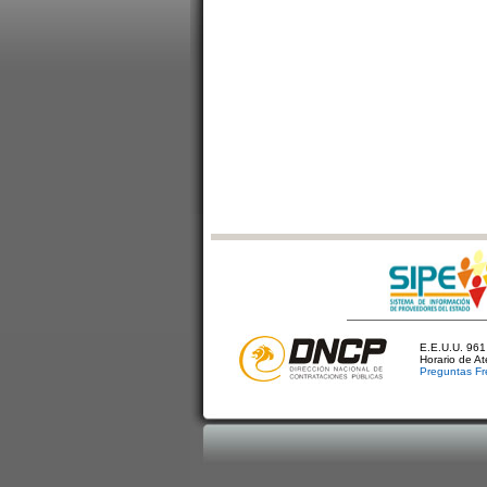
E.E.U.U. 961 
Horario de A
Preguntas Fr