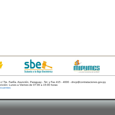
c/ Tte. Fariña. Asunción, Paraguay - Tel. y Fax 415 - 4000 - dncp@contrataciones.gov.py
tención: Lunes a Viernes de 07:00 a 15:00 horas
ecuentes