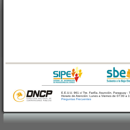
E.E.U.U. 961 c/ Tte. Fariña. Asunción, Paraguay - 
Horario de Atención: Lunes a Viernes de 07:00 a 
Preguntas Frecuentes