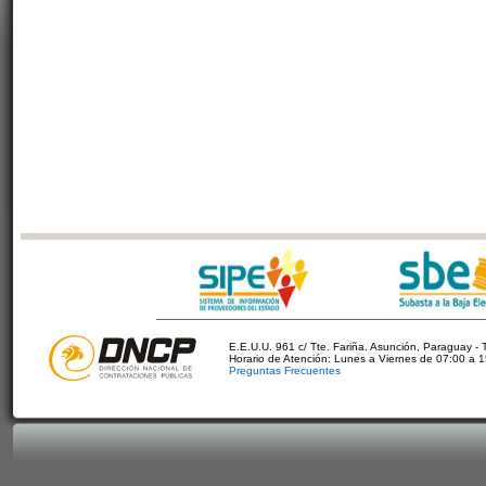
E.E.U.U. 961 c/ Tte. Fariña. Asunción, Paraguay - 
Horario de Atención: Lunes a Viernes de 07:00 a 
Preguntas Frecuentes