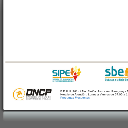
E.E.U.U. 961 c/ Tte. Fariña. Asunción, Paraguay - 
Horario de Atención: Lunes a Viernes de 07:00 a 
Preguntas Frecuentes