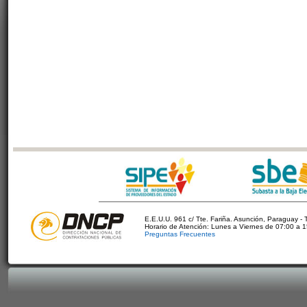
E.E.U.U. 961 c/ Tte. Fariña. Asunción, Paraguay - 
Horario de Atención: Lunes a Viernes de 07:00 a 
Preguntas Frecuentes