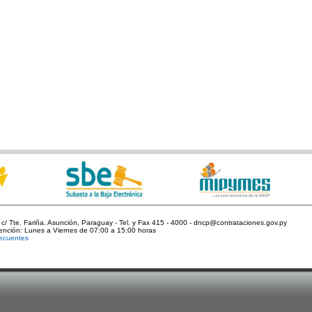
c/ Tte. Fariña. Asunción, Paraguay - Tel. y Fax 415 - 4000 - dncp@contrataciones.gov.py
tención: Lunes a Viernes de 07:00 a 15:00 horas
ecuentes