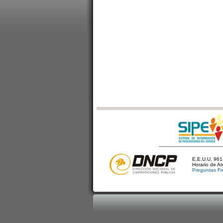
E.E.U.U. 961 
Horario de A
Preguntas Fr