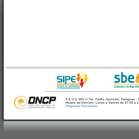
E.E.U.U. 961 c/ Tte. Fariña. Asunción, Paraguay - 
Horario de Atención: Lunes a Viernes de 07:00 a 
Preguntas Frecuentes