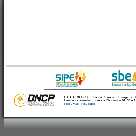
E.E.U.U. 961 c/ Tte. Fariña. Asunción, Paraguay - 
Horario de Atención: Lunes a Viernes de 07:00 a 
Preguntas Frecuentes