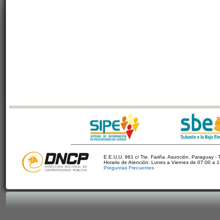
E.E.U.U. 961 c/ Tte. Fariña. Asunción, Paraguay - 
Horario de Atención: Lunes a Viernes de 07:00 a 
Preguntas Frecuentes