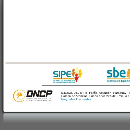
E.E.U.U. 961 c/ Tte. Fariña. Asunción, Paraguay - 
Horario de Atención: Lunes a Viernes de 07:00 a 
Preguntas Frecuentes