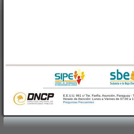
E.E.U.U. 961 c/ Tte. Fariña. Asunción, Paraguay - 
Horario de Atención: Lunes a Viernes de 07:00 a 
Preguntas Frecuentes