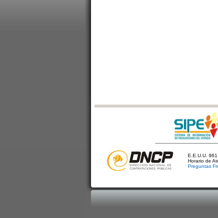
E.E.U.U. 961 
Horario de A
Preguntas Fr