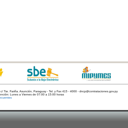
c/ Tte. Fariña. Asunción, Paraguay - Tel. y Fax 415 - 4000 - dncp@contrataciones.gov.py
tención: Lunes a Viernes de 07:00 a 15:00 horas
ecuentes