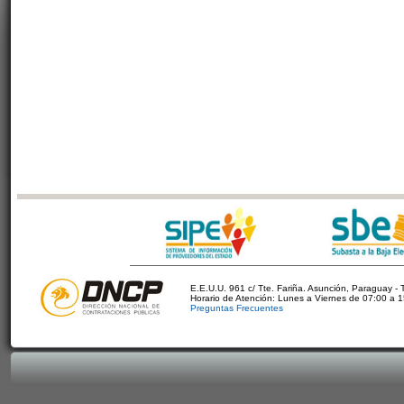
E.E.U.U. 961 c/ Tte. Fariña. Asunción, Paraguay - 
Horario de Atención: Lunes a Viernes de 07:00 a 
Preguntas Frecuentes